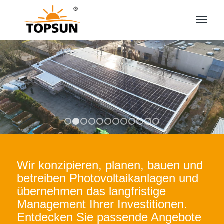
1
2
3
4
5
6
7
8
9
10
11
12
Wir konzipieren, planen, bauen und
betreiben Photovoltaikanlagen und
übernehmen das langfristige
Management Ihrer Investitionen.
Entdecken Sie passende Angebote