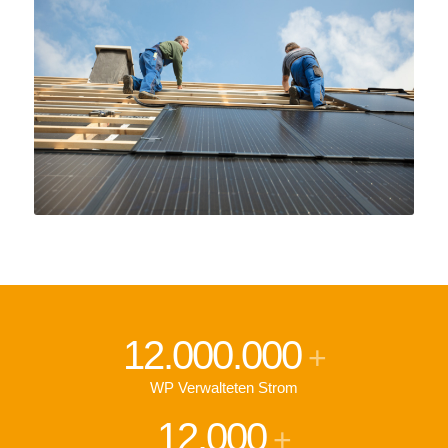
12.000.000
+
WP Verwalteten Strom
12.000
+