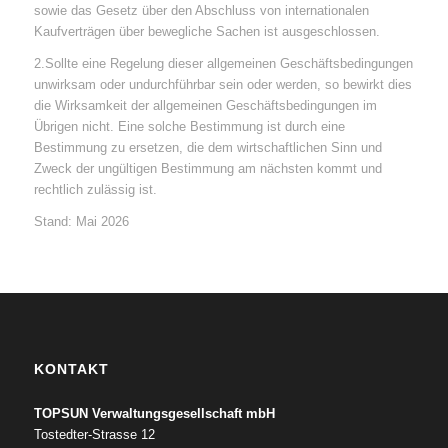
sowie das Gesetz über den Abschluss von internationalen
Kaufverträgen über bewegliche Sachen ist ausgeschlossen.
2.Sollte eine Regelung dieser allgemeinen Geschäftsbedingungen
unwirksam oder undurchführbar sein oder werden, so bewirkt dies
die Wirksamkeit der allgemeinen Geschäftsbedingungen im
Übrigen nicht. Eine solche Bestimmung ist durch eine
Bestimmung zu ersetzen, die dem wirtschaftlichen Sinn und
Zweck der ungültigen Bestimmung am nächsten kommt und
rechtlich zulässig ist.
Stand: Mai 2026
KONTAKT
TOPSUN Verwaltungsgesellschaft mbH
Tostedter-Strasse 12