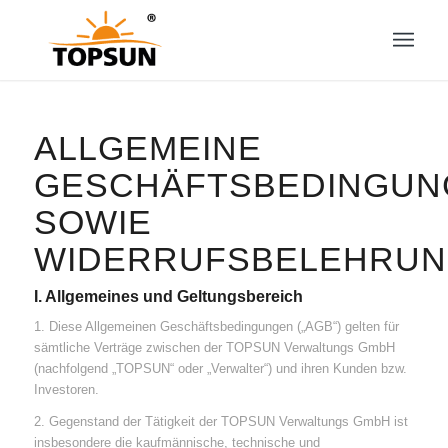
ALLGEMEINE
GESCHÄFTSBEDINGUN
SOWIE
WIDERRUFSBELEHRU
I. Allgemeines und Geltungsbereich
1. Diese Allgemeinen Geschäftsbedingungen („AGB“) gelten für
sämtliche Verträge zwischen der TOPSUN Verwaltungs GmbH
(nachfolgend „TOPSUN“ oder „Verwalter“) und ihren Kunden bzw.
Investoren.
2. Gegenstand der Tätigkeit der TOPSUN Verwaltungs GmbH ist
insbesondere die kaufmännische, technische und