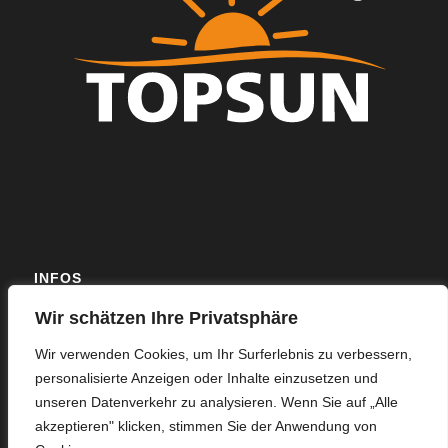
INFOS
Wir schätzen Ihre Privatsphäre
Mit langjähriger Erfahrung und individuell abgestimmten
Serviceleistungen sichern wir eine effiziente kaufmännische
Wir verwenden Cookies, um Ihr Surferlebnis zu verbessern,
Betriebsführung Ihrer Photovoltaikanlage.
personalisierte Anzeigen oder Inhalte einzusetzen und
unseren Datenverkehr zu analysieren. Wenn Sie auf „Alle
akzeptieren" klicken, stimmen Sie der Anwendung von