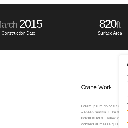
2015
820
arch
ft
Construction Date
Surface Area
Crane Work
Lorem ipsum dolor sit amet,
Aenean massa. Cum sociis n
ridiculus mus. Donec quam fe
consequat massa quis enim