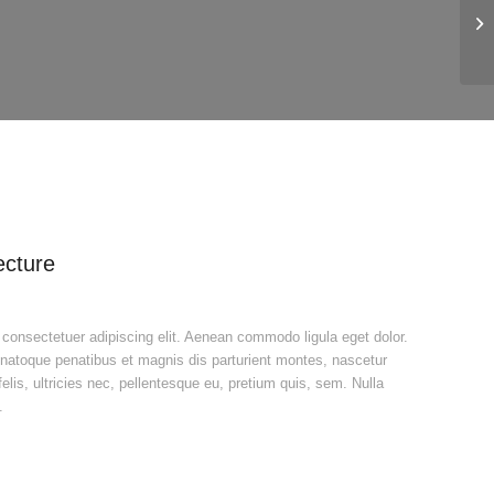
Pr
ecture
 consectetuer adipiscing elit. Aenean commodo ligula eget dolor.
atoque penatibus et magnis dis parturient montes, nascetur
lis, ultricies nec, pellentesque eu, pretium quis, sem. Nulla
.