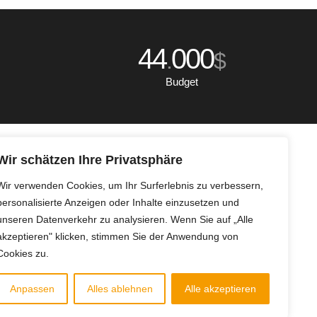
44
000
.
$
Budget
Wir schätzen Ihre Privatsphäre
Wir verwenden Cookies, um Ihr Surferlebnis zu verbessern,
personalisierte Anzeigen oder Inhalte einzusetzen und
unseren Datenverkehr zu analysieren. Wenn Sie auf „Alle
akzeptieren" klicken, stimmen Sie der Anwendung von
Cookies zu.
 consectetuer adipiscing elit. Aenean commodo ligula eget dolor.
atoque penatibus et magnis dis parturient montes, nascetur
Anpassen
Alles ablehnen
Alle akzeptieren
lis, ultricies nec, pellentesque eu, pretium quis, sem. Nulla
.