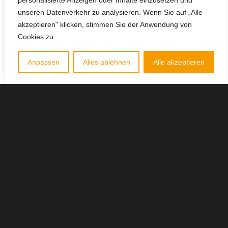
personalisierte Anzeigen oder Inhalte einzusetzen und
unseren Datenverkehr zu analysieren. Wenn Sie auf „Alle
akzeptieren" klicken, stimmen Sie der Anwendung von
Cookies zu.
Anpassen
Alles ablehnen
Alle akzeptieren
Furniture Selection
Lorem ipsum dolor sit amet, consectetuer adipiscing elit.
Aenean commodo ligula eget dolor. Aenean massa. Cum
sociis natoque penatibus et magnis dis parturient
montes, nascetur ridiculus mus. Donec quam felis,
ultricies nec, pellentesque eu, pretium quis, sem. Nulla
consequat massa quis enim.