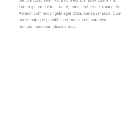
pretium quis, sem. Nulla consequat massa quis enim.
Lorem ipsum dolor sit amet, consectetuer adipiscing elit.
Aenean commodo ligula eget dolor. Aenean massa. Cum
sociis natoque penatibus et magnis dis parturient
montes, nascetur ridiculus mus.