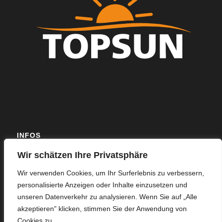
INFOS
Wir schätzen Ihre Privatsphäre
Mit langjähriger Erfahrung und individuell abgestimmten
Serviceleistungen sichern wir eine effiziente kaufmännische
Wir verwenden Cookies, um Ihr Surferlebnis zu verbessern,
Betriebsführung Ihrer Photovoltaikanlage.
personalisierte Anzeigen oder Inhalte einzusetzen und
unseren Datenverkehr zu analysieren. Wenn Sie auf „Alle
akzeptieren" klicken, stimmen Sie der Anwendung von
Cookies zu.