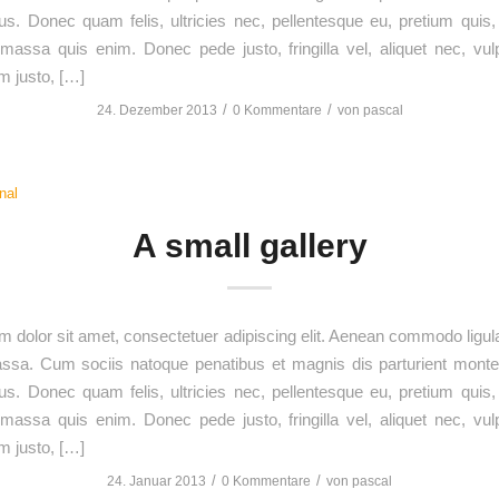
us. Donec quam felis, ultricies nec, pellentesque eu, pretium quis
assa quis enim. Donec pede justo, fringilla vel, aliquet nec, vul
im justo, […]
/
/
24. Dezember 2013
0 Kommentare
von
pascal
nal
A small gallery
 dolor sit amet, consectetuer adipiscing elit. Aenean commodo ligula
sa. Cum sociis natoque penatibus et magnis dis parturient monte
us. Donec quam felis, ultricies nec, pellentesque eu, pretium quis
assa quis enim. Donec pede justo, fringilla vel, aliquet nec, vul
im justo, […]
/
/
24. Januar 2013
0 Kommentare
von
pascal