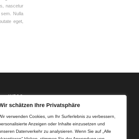
s, nascetur
, sem. Nulla
putate eget,
INFOS
Wir schätzen Ihre Privatsphäre
Mit langjähriger Erfahrung und individuell abgestimmten
Wir verwenden Cookies, um Ihr Surferlebnis zu verbessern,
Serviceleistungen sichern wir eine effiziente kaufmännische
Betriebsführung Ihrer Photovoltaikanlage.
personalisierte Anzeigen oder Inhalte einzusetzen und
unseren Datenverkehr zu analysieren. Wenn Sie auf „Alle
akzeptieren" klicken, stimmen Sie der Anwendung von