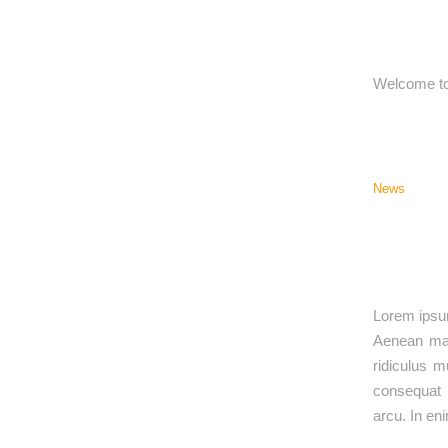
Welcome to W
News
Lorem ipsum
Aenean mas
ridiculus m
consequat m
arcu. In en