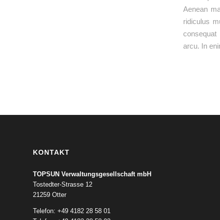
Aenean mas
ridiculus m
consequat m
arcu. In en
KONTAKT
TOPSUN Verwaltungsgesellschaft mbH
Tostedter-Strasse 12
21259 Otter
Telefon: +49 4182 28 58 01