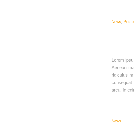
News
,
Perso
Lorem ipsum
Aenean mas
ridiculus m
consequat m
arcu. In en
News