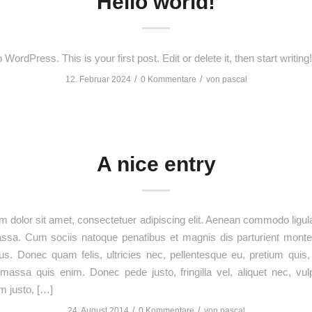
Hello world!
ordPress. This is your first post. Edit or delete it, then start writing!
/
/
12. Februar 2024
0 Kommentare
von
pascal
A nice entry
 dolor sit amet, consectetuer adipiscing elit. Aenean commodo ligula
sa. Cum sociis natoque penatibus et magnis dis parturient monte
us. Donec quam felis, ultricies nec, pellentesque eu, pretium quis
assa quis enim. Donec pede justo, fringilla vel, aliquet nec, vul
im justo, […]
/
/
24. August 2014
0 Kommentare
von
pascal