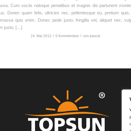
sa. Cum sociis natoque penatibus et magnis dis parturient monte
us. Donec quam felis, ultricies nec, pellentesque eu, pretium quis
assa quis enim. Donec pede justo, fringilla vel, aliquet nec, vul
im justo, […]
/
/
24. Mai 2012
0 Kommentare
von
pascal