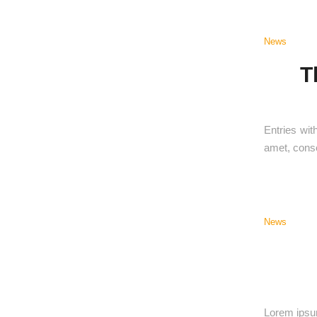
News
T
Entries wit
amet, conse
News
Lorem ipsum