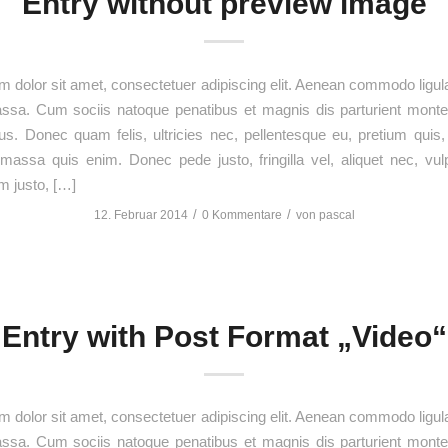
Entry without preview image
 dolor sit amet, consectetuer adipiscing elit. Aenean commodo ligula
sa. Cum sociis natoque penatibus et magnis dis parturient monte
us. Donec quam felis, ultricies nec, pellentesque eu, pretium quis
assa quis enim. Donec pede justo, fringilla vel, aliquet nec, vul
im justo, […]
/
/
12. Februar 2014
0 Kommentare
von
pascal
Entry with Post Format „Video“
 dolor sit amet, consectetuer adipiscing elit. Aenean commodo ligula
sa. Cum sociis natoque penatibus et magnis dis parturient monte