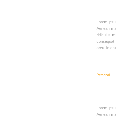
Lorem ipsum
Aenean mas
ridiculus m
consequat m
arcu. In en
Personal
Lorem ipsum
Aenean mas