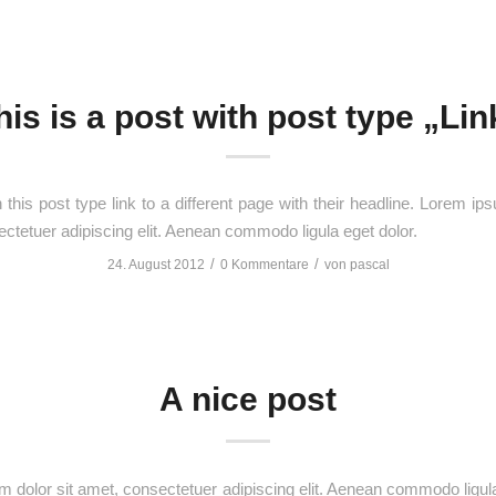
his is a post with post type „Lin
h this post type link to a different page with their headline. Lorem ips
ctetuer adipiscing elit. Aenean commodo ligula eget dolor.
/
/
24. August 2012
0 Kommentare
von
pascal
A nice post
 dolor sit amet, consectetuer adipiscing elit. Aenean commodo ligula