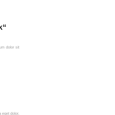
k“
um dolor sit
 eget dolor.