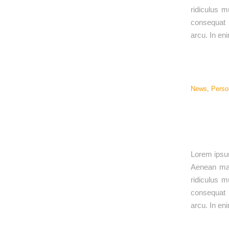
ridiculus m
consequat m
arcu. In en
News
,
Perso
Lorem ipsum
Aenean mas
ridiculus m
consequat m
arcu. In en