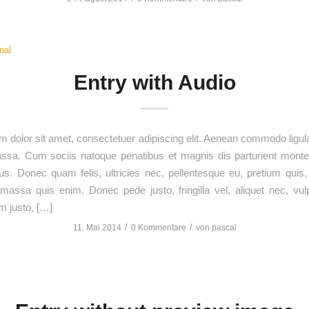
nal
Entry with Audio
 dolor sit amet, consectetuer adipiscing elit. Aenean commodo ligula
sa. Cum sociis natoque penatibus et magnis dis parturient monte
us. Donec quam felis, ultricies nec, pellentesque eu, pretium quis
assa quis enim. Donec pede justo, fringilla vel, aliquet nec, vul
im justo, […]
/
/
11. Mai 2014
0 Kommentare
von
pascal