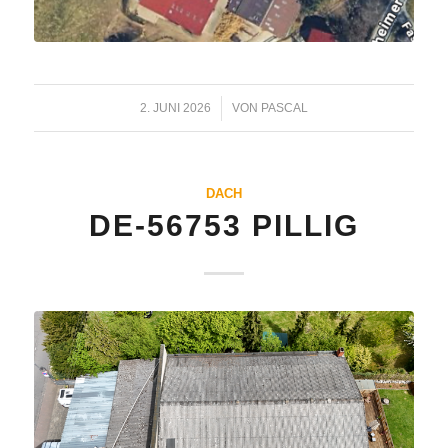
2. JUNI 2026
/
VON
PASCAL
DACH
DE-56753 PILLIG