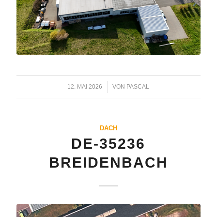
12. MAI 2026
/
VON
PASCAL
DACH
DE-35236
BREIDENBACH