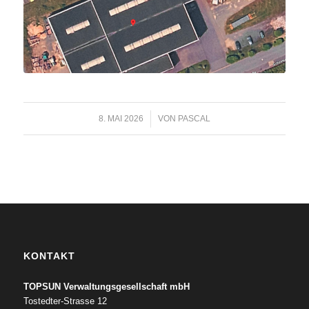
8. MAI 2026
/
VON
PASCAL
KONTAKT
TOPSUN Verwaltungsgesellschaft mbH
Tostedter-Strasse 12