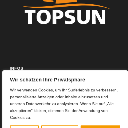
INFOS
Wir schätzen Ihre Privatsphäre
Mit langjähriger Erfahrung und individuell abgestimmten
Serviceleistungen sichern wir eine effiziente kaufmännische
Wir verwenden Cookies, um Ihr Surferlebnis zu verbessern,
Betriebsführung Ihrer Photovoltaikanlage.
personalisierte Anzeigen oder Inhalte einzusetzen und
unseren Datenverkehr zu analysieren. Wenn Sie auf „Alle
akzeptieren" klicken, stimmen Sie der Anwendung von
Cookies zu.