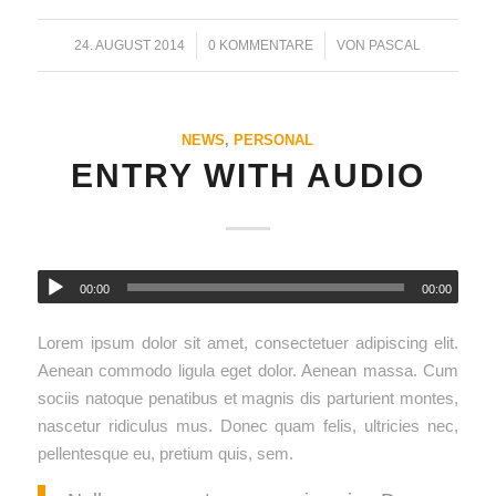
24. AUGUST 2014
/
0 KOMMENTARE
/
VON
PASCAL
NEWS
,
PERSONAL
ENTRY WITH AUDIO
00:00
00:00
Lorem ipsum dolor sit amet, consectetuer adipiscing elit.
Aenean commodo ligula eget dolor. Aenean massa. Cum
sociis natoque penatibus et magnis dis parturient montes,
nascetur ridiculus mus. Donec quam felis, ultricies nec,
pellentesque eu, pretium quis, sem.