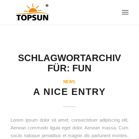
SCHLAGWORTARCHIV
FÜR:
FUN
NEWS
A NICE ENTRY
Lorem ipsum dolor sit amet, consectetuer adipiscing elit.
Aenean commodo ligula eget dolor. Aenean massa. Cum
sociis natoque penatibus et magnis dis parturient montes,