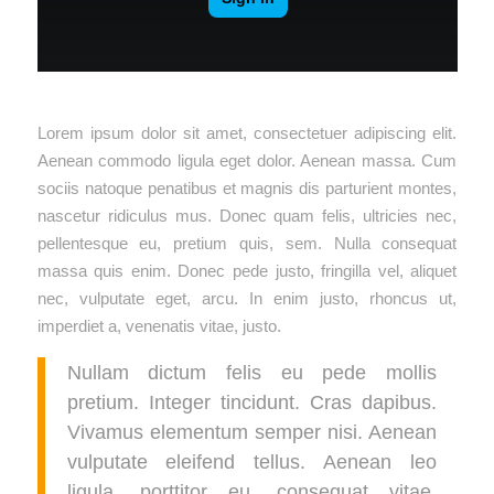
Lorem ipsum dolor sit amet, consectetuer adipiscing elit.
Aenean commodo ligula eget dolor. Aenean massa. Cum
sociis natoque penatibus et magnis dis parturient montes,
nascetur ridiculus mus. Donec quam felis, ultricies nec,
pellentesque eu, pretium quis, sem. Nulla consequat
massa quis enim. Donec pede justo, fringilla vel, aliquet
nec, vulputate eget, arcu. In enim justo, rhoncus ut,
imperdiet a, venenatis vitae, justo.
Nullam dictum felis eu pede mollis
pretium. Integer tincidunt. Cras dapibus.
Vivamus elementum semper nisi. Aenean
vulputate eleifend tellus. Aenean leo
ligula, porttitor eu, consequat vitae,