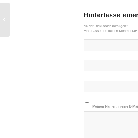
Hinterlasse ein
A nice post
An der Diskussion beteiligen?
Hinterlasse uns deinen Kommentar!
Meinen Namen, meine E-Mail