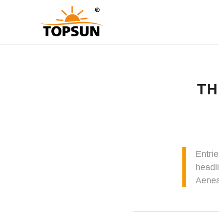
TH
Entri
headl
Aenea