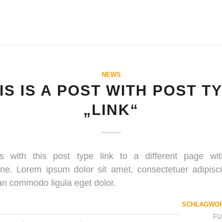
NEWS
IS IS A POST WITH POST T
„LINK“
es with this post type link to a different page wit
ine. Lorem ipsum dolor sit amet, consectetuer adipiscin
n commodo ligula eget dolor.
SCHLAGWOR
FU