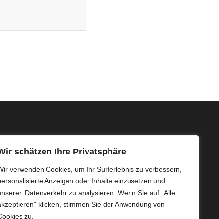
INFOS
Wir schätzen Ihre Privatsphäre
Mit langjähriger Erfahrung und individuell abgestimmten
Wir verwenden Cookies, um Ihr Surferlebnis zu verbessern,
Serviceleistungen sichern wir eine effiziente kaufmännische
Betriebsführung Ihrer Photovoltaikanlage.
personalisierte Anzeigen oder Inhalte einzusetzen und
unseren Datenverkehr zu analysieren. Wenn Sie auf „Alle
akzeptieren" klicken, stimmen Sie der Anwendung von
Cookies zu.