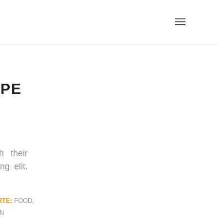
YPE
h their
g elit.
TE:
FOOD
,
N